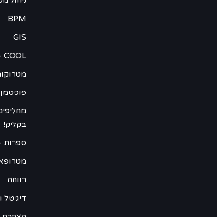
ניהול מס
BPM
GIS
– COOL
מטרוקור
פוסטמן 
מחליפים
בקליק!
ספרות –
מטרופא
רווחה
דיגיטל וweb
הצהרת נ