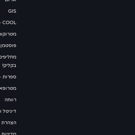
GIS
– COOL
מטרוקור
פוסטמן 
מחליפים
בקליק!
ספרות –
מטרופא
רווחה
דיגיטל וweb
הצהרת נ
מדיניות 