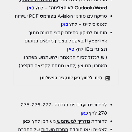
Outlook/Word לא הצליחה
" – לחץ
כאן
סריקה עם סורקי Avision בפורמט PDF ישירות
לאופיס לייט – לחץ
כאן
הנחיות לתיקון פתיחת קבצי תמונה מתוך
Hyperlink באקסל בצפיין מתאים במקום
תצוגה ב IE לחץ
כאן
(יש לגלול לסוף המאמר ולהשתמש בפתרון
האחרון המוצע (לחצו מתחת לקריאה תקציר)
(ניתן ללחוץ כאן לתקציר הפעולות)
לחידושים ועדכונים בגרסה 275-276-277-
278 לחץ
כאן
להורדת
מדריך למשתמש
מעודכן לחץ
כאן
לצפייה ו/או הורדת
הסכם
השרות
של החברה