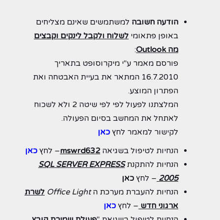
הודעה חשובה
למשתמשים שאינם מצליחים
באופן פתאומי
לשלוח ולקבל לינקים וקבצים
מה Outlook
:
פורסם מאמר ע"י מיקרוסופט בתאריך
16.7.2010 המתאר את בעיית האבטחה ואת
הפתרון המוצע.
המלצתנו לפעול לפי לפי שיטה 2 ולא לשכוח
לאתחל את המחשב בסיום הפעולה.
לקישור למאמר לחץ
כאן
הנחיות לטיפול בשגיאה
mswrd632
– לחץ
כאן
הנחיות להתקנת
SQL SERVER EXPRESS
2005
– לחץ
כאן
הנחיות להעברת מערכת ה
Office Light
לשרת
ארגוני חדש
– לחץ
כאן
הנחיות לטיפול בשגיאת "
פעולת שמירת קובץ