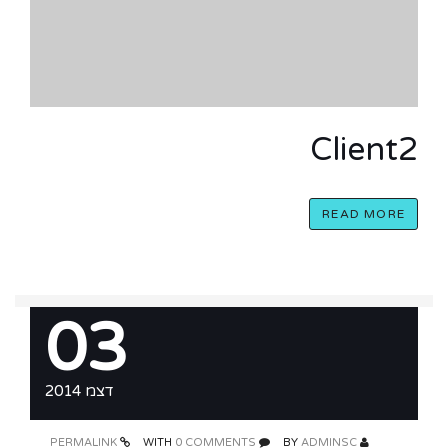
Client2
READ MORE
03
דצמ 2014
PERMALINK
0 COMMENTS
WITH
ADMINSC
BY