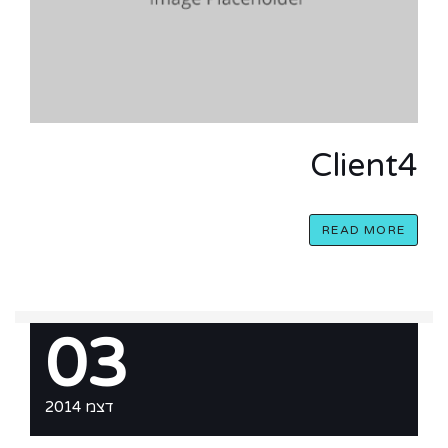
Client4
READ MORE
03
דצמ 2014