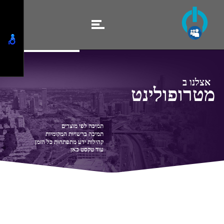
א
צ
ל
נ
ו
ב
מ
ט
ר
ו
פ
ו
ל
י
נ
ט
ת
מ
י
כ
ה
ל
פ
י
מ
ו
צ
ר
י
ם
ת
מ
י
כ
ה
ב
ר
ש
ו
י
ו
ת
ה
מ
ק
ו
מ
י
ו
ת
ק
ה
י
ל
ו
ת
י
ד
ע
מ
ת
פ
ת
ח
ו
ת
כ
ל
ה
ז
מ
ן
ע
ו
ד
ט
ק
ס
ט
כ
א
ן