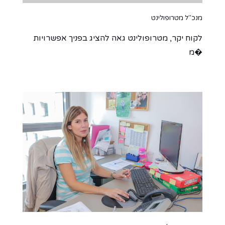
מנכ"ל מטרופולינט
מנכ"ל
לקוח יקר, מטרופולינט גאה להציג בפניך אפשרויות
מ�
מ�