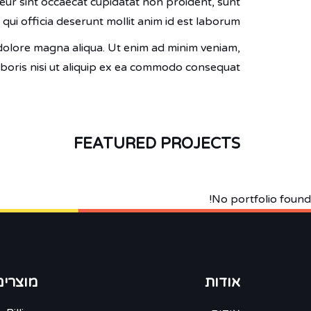
pteur sint occaecat cupidatat non proident, sunt
 qui officia deserunt mollit anim id est laborum.
 dolore magna aliqua. Ut enim ad minim veniam,
aboris nisi ut aliquip ex ea commodo consequat.
FEATURED PROJECTS
No portfolio found!
אודות
מוצרים