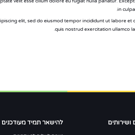
uptate velit esse cillum dolore eu fugiat nulla pariatur. Exce
in culpa
piscing elit, sed do eiusmod tempor incididunt ut labore et
quis nostrud exercitation ullamco l
 ושירותים
להישאר תמיד מעודכנים