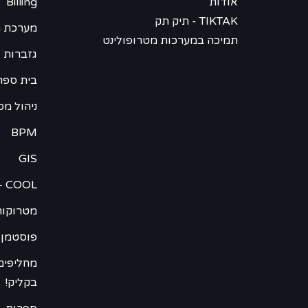
אודות
Billing
TIKTAK - תיק תק
מערכת ח
תמיכה במערכות מטרופולינט
גזברות 
בית ספר -
ניהול מס
BPM
GIS
– COOL
מטרוקור
פוסטמן 
מחליפים
בקליק!