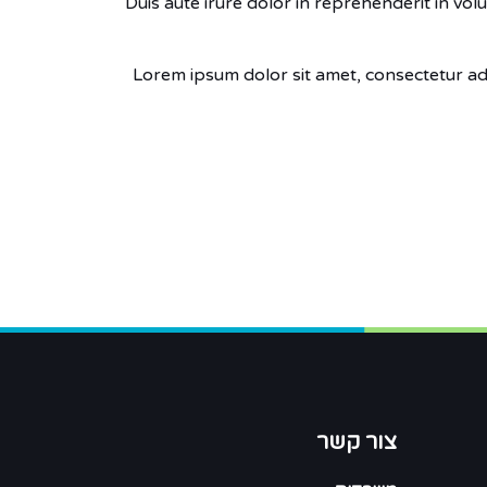
Duis aute irure dolor in reprehenderit in vol
Lorem ipsum dolor sit amet, consectetur adi
צור קשר