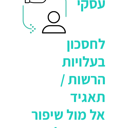
עסקי
חלון ראווה דינמי ושיווקי, לקידום
הרשות/ תאגיד 24 שעות ביממה
לחסכון
בעלויות
הרשות /
תאגיד
אל מול שיפור