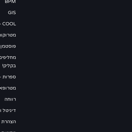
BPM
GIS
– COOL
מטרוקור
פוסטמן 
מחליפים
בקליק!
ספרות –
מטרופא
רווחה
דיגיטל וweb
הצהרת נ