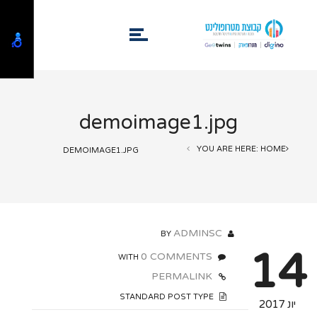
demoimage1.jpg
YOU ARE HERE: HOME
DEMOIMAGE1.JPG
ADMINSC
BY
14
0 COMMENTS
WITH
PERMALINK
STANDARD POST TYPE
יונ 2017