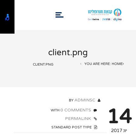
client.png
YOU ARE HERE: HOME
CLIENT.PNG
ADMINSC
BY
14
0 COMMENTS
WITH
PERMALINK
STANDARD POST TYPE
יונ 2017