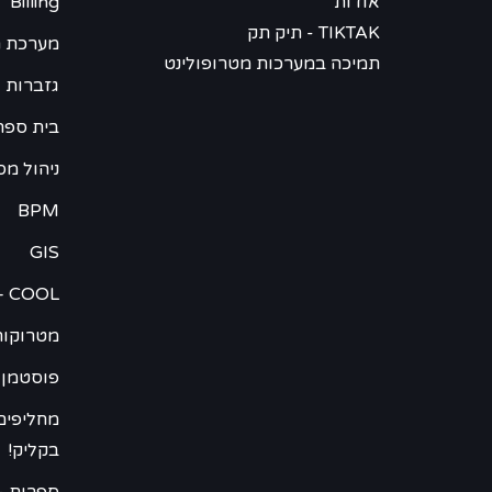
אודות
Billing
TIKTAK - תיק תק
מערכת ח
תמיכה במערכות מטרופולינט
גזברות 
בית ספר -
ניהול מס
BPM
GIS
– COOL
מטרוקור
פוסטמן 
מחליפים
בקליק!
ספרות –