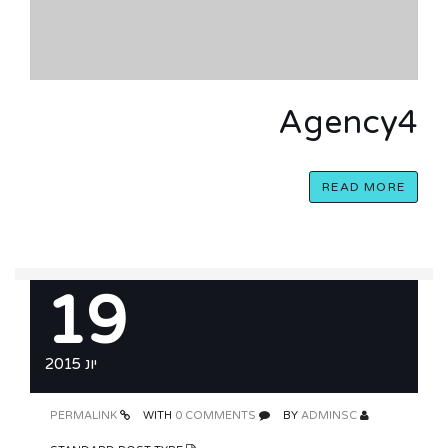
Agency4
READ MORE
19
יונ 2015
PERMALINK
0 COMMENTS
WITH
ADMINSC
BY